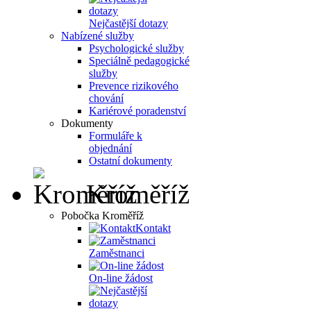
Nejčastější dotazy
Nabízené služby
Psychologické služby
Speciálně pedagogické
služby
Prevence rizikového
chování
Kariérové poradenství
Dokumenty
Formuláře k
objednání
Ostatní dokumenty
Kroměříž
Pobočka Kroměříž
Kontakt
Zaměstnanci
On-line žádost