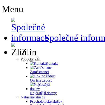
Menu
Společné infor
Zlín
Pobočka Zlín
Kontakt
Zaměstnanci
On-line žádost
Nejčastější dotazy
Nabízené služby
Psychologické služby