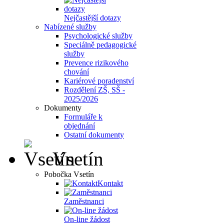
Nejčastější dotazy
Nabízené služby
Psychologické služby
Speciálně pedagogické
služby
Prevence rizikového
chování
Kariérové poradenství
Rozdělení ZŠ, SŠ -
2025/2026
Dokumenty
Formuláře k
objednání
Ostatní dokumenty
Vsetín
Pobočka Vsetín
Kontakt
Zaměstnanci
On-line žádost