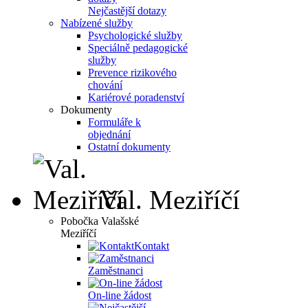
Nejčastější dotazy
Nabízené služby
Psychologické služby
Speciálně pedagogické
služby
Prevence rizikového
chování
Kariérové poradenství
Dokumenty
Formuláře k
objednání
Ostatní dokumenty
Val. Meziříčí
Pobočka Valašské
Meziříčí
Kontakt
Zaměstnanci
On-line žádost