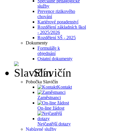
Speciálně pedagogické
služby
Prevence rizikového
chování
Kariérové poradenství
Rozdělení základních škol
- 2025/2026
Rozdělení SŠ - 2025
Dokumenty
Formuláře k
objednání
Ostatní dokumenty
Slavičín
Pobočka Slavičín
Kontakt
Zaměstnanci
On-line žádost
Nejčastější dotazy
Nabízené služby