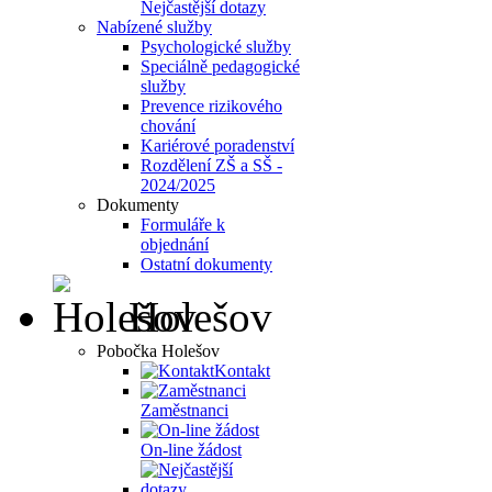
Nejčastější dotazy
Nabízené služby
Psychologické služby
Speciálně pedagogické
služby
Prevence rizikového
chování
Kariérové poradenství
Rozdělení ZŠ a SŠ -
2024/2025
Dokumenty
Formuláře k
objednání
Ostatní dokumenty
Holešov
Pobočka Holešov
Kontakt
Zaměstnanci
On-line žádost