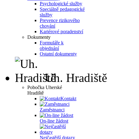
Psychologické služby
Speciálně pedagogické
služby
Prevence rizikového
chování
Kariérové poradenství
Dokumenty
Formuláře k
objednání
Ostatní dokumenty
Uh. Hradiště
Pobočka Uherské
Hradiště
Kontakt
Zaměstnanci
On-line žádost
Nejčastější dotazy