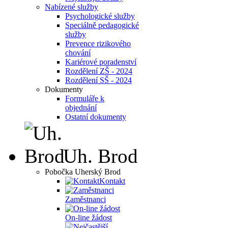
Nabízené služby
Psychologické služby
Speciálně pedagogické
služby
Prevence rizikového
chování
Kariérové poradenství
Rozdělení ZŠ - 2024
Rozdělení SŠ - 2024
Dokumenty
Formuláře k
objednání
Ostatní dokumenty
Uh. Brod
Pobočka Uherský Brod
Kontakt
Zaměstnanci
On-line žádost