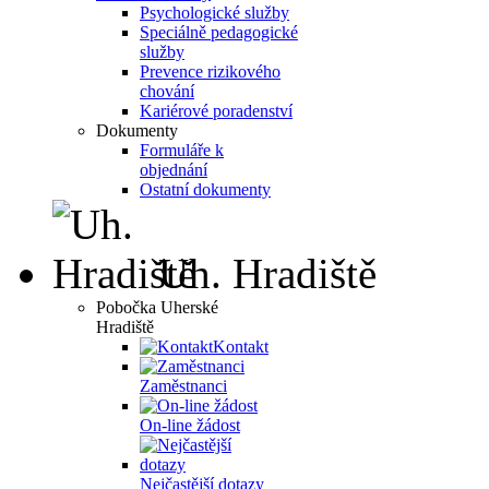
Psychologické služby
Speciálně pedagogické
služby
Prevence rizikového
chování
Kariérové poradenství
Dokumenty
Formuláře k
objednání
Ostatní dokumenty
Uh. Hradiště
Pobočka Uherské
Hradiště
Kontakt
Zaměstnanci
On-line žádost
Nejčastější dotazy