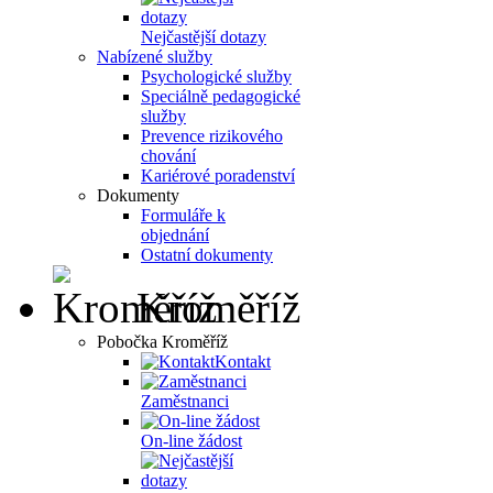
Nejčastější dotazy
Nabízené služby
Psychologické služby
Speciálně pedagogické
služby
Prevence rizikového
chování
Kariérové poradenství
Dokumenty
Formuláře k
objednání
Ostatní dokumenty
Kroměříž
Pobočka Kroměříž
Kontakt
Zaměstnanci
On-line žádost