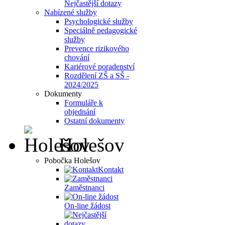
Nejčastější dotazy
Nabízené služby
Psychologické služby
Speciálně pedagogické
služby
Prevence rizikového
chování
Kariérové poradenství
Rozdělení ZŠ a SŠ -
2024/2025
Dokumenty
Formuláře k
objednání
Ostatní dokumenty
Holešov
Pobočka Holešov
Kontakt
Zaměstnanci
On-line žádost