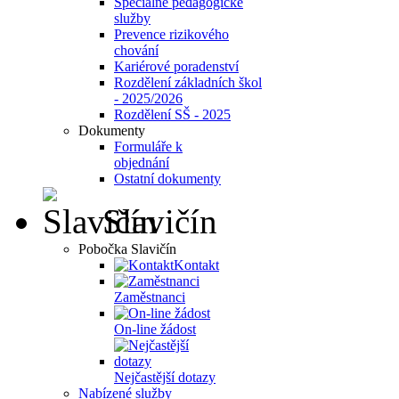
Speciálně pedagogické
služby
Prevence rizikového
chování
Kariérové poradenství
Rozdělení základních škol
- 2025/2026
Rozdělení SŠ - 2025
Dokumenty
Formuláře k
objednání
Ostatní dokumenty
Slavičín
Pobočka Slavičín
Kontakt
Zaměstnanci
On-line žádost
Nejčastější dotazy
Nabízené služby