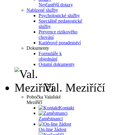
Nejčastější dotazy
Nabízené služby
Psychologické služby
Speciálně pedagogické
služby
Prevence rizikového
chování
Kariérové poradenství
Dokumenty
Formuláře k
objednání
Ostatní dokumenty
Val. Meziříčí
Pobočka Valašské
Meziříčí
Kontakt
Zaměstnanci
On-line žádost