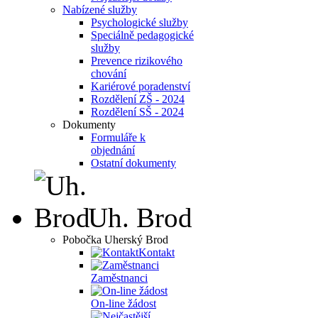
Nabízené služby
Psychologické služby
Speciálně pedagogické
služby
Prevence rizikového
chování
Kariérové poradenství
Rozdělení ZŠ - 2024
Rozdělení SŠ - 2024
Dokumenty
Formuláře k
objednání
Ostatní dokumenty
Uh. Brod
Pobočka Uherský Brod
Kontakt
Zaměstnanci
On-line žádost