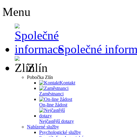
Menu
Společné infor
Zlín
Pobočka Zlín
Kontakt
Zaměstnanci
On-line žádost
Nejčastější dotazy
Nabízené služby
Psychologické služby