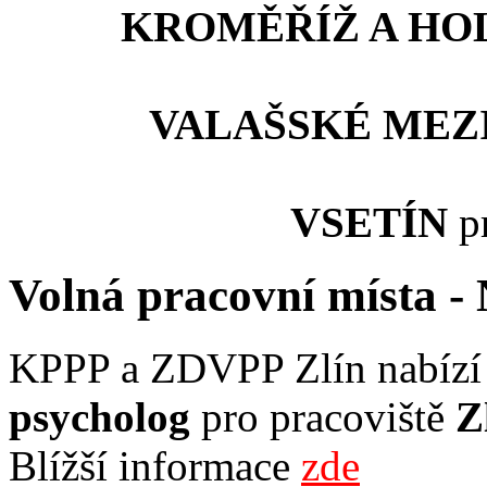
KROMĚŘÍŽ A HO
VALAŠSKÉ MEZI
VSETÍN
p
Volná pracovní místa 
KPPP a ZDVPP Zlín nabízí 
psycholog
pro
pracoviště
Z
Blížší informace
zde