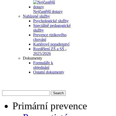
Nejčastější dotazy
Nabízené služby
Psychologické služby
Speciálně pedagogické
služby
Prevence rizikového
chování
Kariérové poradenství
Rozdělení ZŠ a SŠ -
2025/2026
Dokumenty
Formuláře k
objednání
Ostatní dokumenty
Primární prevence