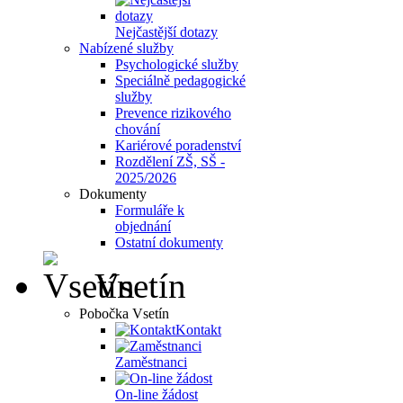
Nejčastější dotazy
Nabízené služby
Psychologické služby
Speciálně pedagogické
služby
Prevence rizikového
chování
Kariérové poradenství
Rozdělení ZŠ, SŠ -
2025/2026
Dokumenty
Formuláře k
objednání
Ostatní dokumenty
Vsetín
Pobočka Vsetín
Kontakt
Zaměstnanci
On-line žádost