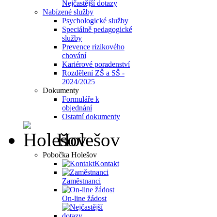
Nejčastější dotazy
Nabízené služby
Psychologické služby
Speciálně pedagogické
služby
Prevence rizikového
chování
Kariérové poradenství
Rozdělení ZŠ a SŠ -
2024/2025
Dokumenty
Formuláře k
objednání
Ostatní dokumenty
Holešov
Pobočka Holešov
Kontakt
Zaměstnanci
On-line žádost