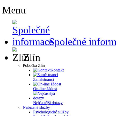
Menu
Společné infor
Zlín
Pobočka Zlín
Kontakt
Zaměstnanci
On-line žádost
Nejčastější dotazy
Nabízené služby
Psychologické služby