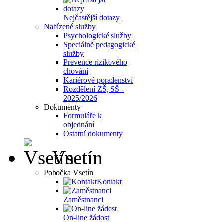
Nejčastější dotazy
Nabízené služby
Psychologické služby
Speciálně pedagogické
služby
Prevence rizikového
chování
Kariérové poradenství
Rozdělení ZŠ, SŠ -
2025/2026
Dokumenty
Formuláře k
objednání
Ostatní dokumenty
Vsetín
Pobočka Vsetín
Kontakt
Zaměstnanci
On-line žádost