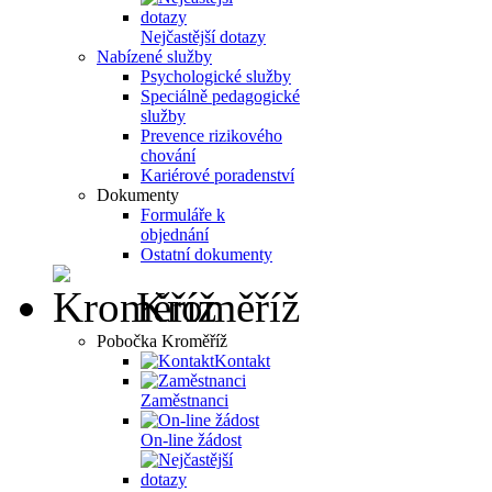
Nejčastější dotazy
Nabízené služby
Psychologické služby
Speciálně pedagogické
služby
Prevence rizikového
chování
Kariérové poradenství
Dokumenty
Formuláře k
objednání
Ostatní dokumenty
Kroměříž
Pobočka Kroměříž
Kontakt
Zaměstnanci
On-line žádost