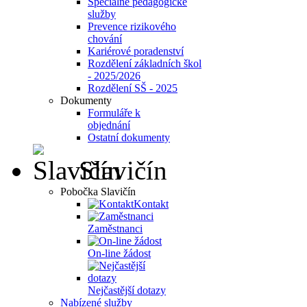
Speciálně pedagogické
služby
Prevence rizikového
chování
Kariérové poradenství
Rozdělení základních škol
- 2025/2026
Rozdělení SŠ - 2025
Dokumenty
Formuláře k
objednání
Ostatní dokumenty
Slavičín
Pobočka Slavičín
Kontakt
Zaměstnanci
On-line žádost
Nejčastější dotazy
Nabízené služby