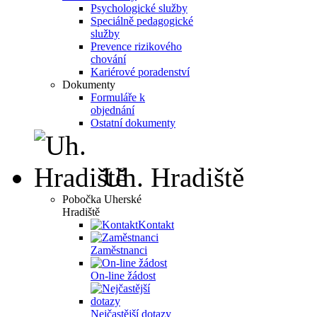
Psychologické služby
Speciálně pedagogické
služby
Prevence rizikového
chování
Kariérové poradenství
Dokumenty
Formuláře k
objednání
Ostatní dokumenty
Uh. Hradiště
Pobočka Uherské
Hradiště
Kontakt
Zaměstnanci
On-line žádost
Nejčastější dotazy