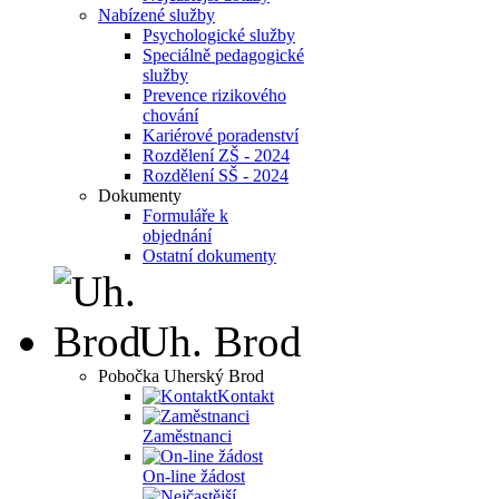
Nabízené služby
Psychologické služby
Speciálně pedagogické
služby
Prevence rizikového
chování
Kariérové poradenství
Rozdělení ZŠ - 2024
Rozdělení SŠ - 2024
Dokumenty
Formuláře k
objednání
Ostatní dokumenty
Uh. Brod
Pobočka Uherský Brod
Kontakt
Zaměstnanci
On-line žádost