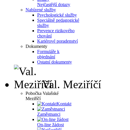
Nejčastější dotazy
Nabízené služby
Psychologické služby
Speciálně pedagogické
služby
Prevence rizikového
chování
Kariérové poradenství
Dokumenty
Formuláře k
objednání
Ostatní dokumenty
Val. Meziříčí
Pobočka Valašské
Meziříčí
Kontakt
Zaměstnanci
On-line žádost