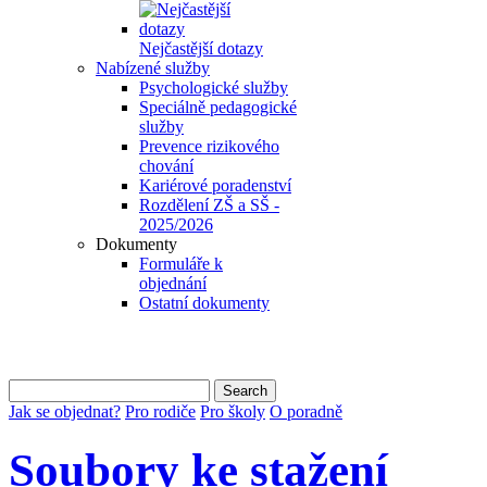
Nejčastější dotazy
Nabízené služby
Psychologické služby
Speciálně pedagogické
služby
Prevence rizikového
chování
Kariérové poradenství
Rozdělení ZŠ a SŠ -
2025/2026
Dokumenty
Formuláře k
objednání
Ostatní dokumenty
Jak se objednat?
Pro rodiče
Pro školy
O poradně
Soubory ke stažení