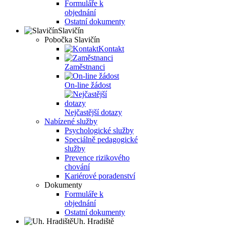
Formuláře k
objednání
Ostatní dokumenty
Slavičín
Pobočka Slavičín
Kontakt
Zaměstnanci
On-line žádost
Nejčastější dotazy
Nabízené služby
Psychologické služby
Speciálně pedagogické
služby
Prevence rizikového
chování
Kariérové poradenství
Dokumenty
Formuláře k
objednání
Ostatní dokumenty
Uh. Hradiště