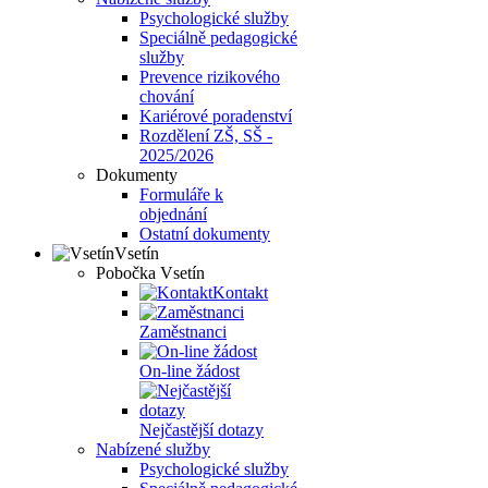
Psychologické služby
Speciálně pedagogické
služby
Prevence rizikového
chování
Kariérové poradenství
Rozdělení ZŠ, SŠ -
2025/2026
Dokumenty
Formuláře k
objednání
Ostatní dokumenty
Vsetín
Pobočka Vsetín
Kontakt
Zaměstnanci
On-line žádost
Nejčastější dotazy
Nabízené služby
Psychologické služby