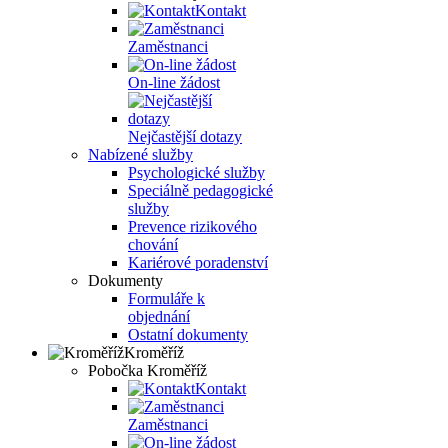
Kontakt
Zaměstnanci
On-line žádost
Nejčastější dotazy
Nabízené služby
Psychologické služby
Speciálně pedagogické
služby
Prevence rizikového
chování
Kariérové poradenství
Dokumenty
Formuláře k
objednání
Ostatní dokumenty
Kroměříž
Pobočka Kroměříž
Kontakt
Zaměstnanci