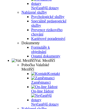
Nejčastější dotazy
Nabízené služby
Psychologické služby
Speciálně pedagogické
služby
Prevence rizikového
chování
Kariérové poradenství
Dokumenty
Formuláře k
objednání
Ostatní dokumenty
Val. Meziříčí
Pobočka Valašské
Meziříčí
Kontakt
Zaměstnanci
On-line žádost
Nejčastější dotazy
Nabízené služby