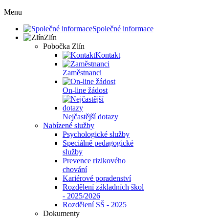
Menu
Společné informace
Zlín
Pobočka Zlín
Kontakt
Zaměstnanci
On-line žádost
Nejčastější dotazy
Nabízené služby
Psychologické služby
Speciálně pedagogické
služby
Prevence rizikového
chování
Kariérové poradenství
Rozdělení základních škol
- 2025/2026
Rozdělení SŠ - 2025
Dokumenty