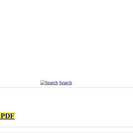
Search
v PDF