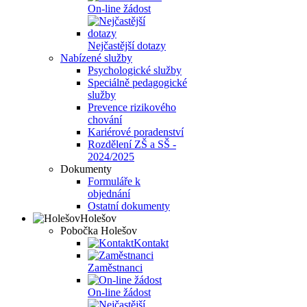
On-line žádost
Nejčastější dotazy
Nabízené služby
Psychologické služby
Speciálně pedagogické
služby
Prevence rizikového
chování
Kariérové poradenství
Rozdělení ZŠ a SŠ -
2024/2025
Dokumenty
Formuláře k
objednání
Ostatní dokumenty
Holešov
Pobočka Holešov
Kontakt
Zaměstnanci
On-line žádost