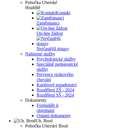
Pobočka Uherské
Hradiště
Kontakt
Zaměstnanci
On-line žádost
Nejčastější dotazy
Nabízené služby
Psychologické služby
Speciálně pedagogické
služby
Prevence rizikového
chování
Kariérové poradenství
Rozdělení ZŠ - 2024
Rozdělení SŠ - 2024
Dokumenty
Formuláře k
objednání
Ostatní dokumenty
Uh. Brod
Pobočka Uherský Brod