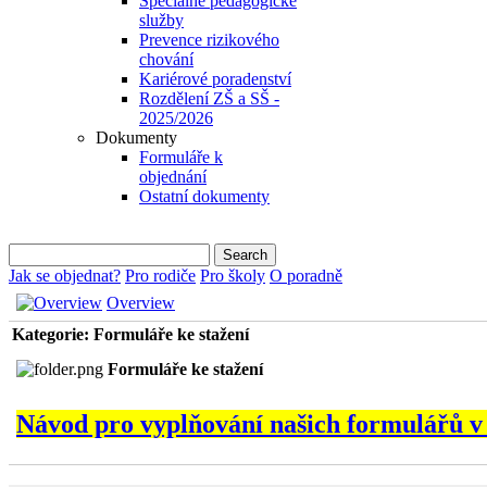
Speciálně pedagogické
služby
Prevence rizikového
chování
Kariérové poradenství
Rozdělení ZŠ a SŠ -
2025/2026
Dokumenty
Formuláře k
objednání
Ostatní dokumenty
Jak se objednat?
Pro rodiče
Pro školy
O poradně
Overview
Kategorie: Formuláře ke stažení
Formuláře ke stažení
Návod pro vyplňování našich formulářů 